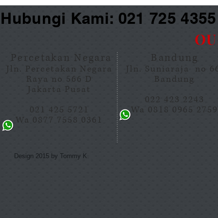
Hubungi Kami: 021 725 435
OU
Percetakan Negara
Bandung
Jln. Percetakan Negara
Jln. Suniaraja no 
Raya no 566 D
Bandung
Jakarta Pusat
022 423 2243
021 425 5721
Wa 0818 0965 275
Wa 0877 7558 0361
Design 2015 by Tommy K.