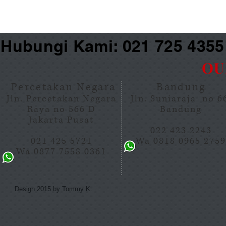
Hubungi Kami: 021 725 435
OU
Percetakan Negara
Bandung
Jln. Percetakan Negara
Jln. Suniaraja no 
Raya no 566 D
Bandung
Jakarta Pusat
022 423 2243
021 425 5721
Wa 0818 0965 275
Wa 0877 7558 0361
Design 2015 by Tommy K.