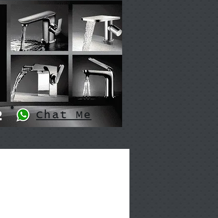
2
Chat Me