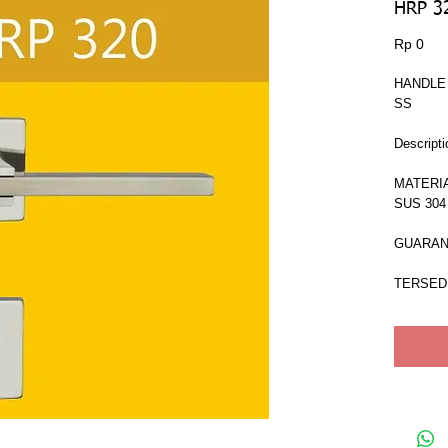
HRP 3
Har
Rp 0
HANDLE
SS
Descripti
MATERIA
SUS 304
GUARAN
TERSEDI