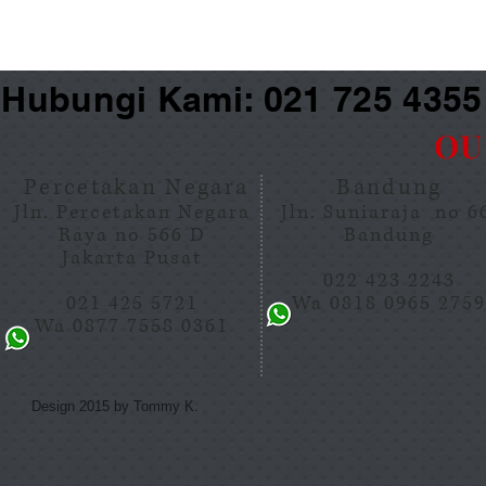
Hubungi Kami: 021 725 435
OU
Percetakan Negara
Bandung
Jln. Percetakan Negara
Jln. Suniaraja no 
Raya no 566 D
Bandung
Jakarta Pusat
022 423 2243
021 425 5721
Wa 0818 0965 275
Wa 0877 7558 0361
Design 2015 by Tommy K.