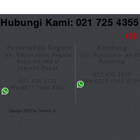
Hubungi Kami: 021 725 435
OU
Percetakan Negara
Bandung
Jln. Percetakan Negara
Jln. Suniaraja no 
Raya no 566 D
Bandung
Jakarta Pusat
022 423 2243
021 425 5721
Wa 0818 0965 275
Wa 0877 7558 0361
Design 2015 by Tommy K.