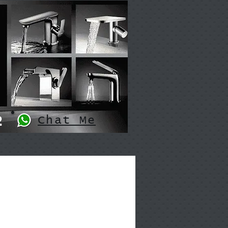
2
Chat Me