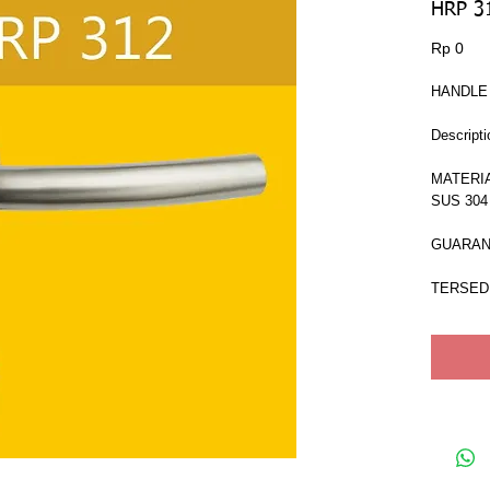
HRP 3
Har
Rp 0
HANDLE
Descripti
MATERIA
SUS 304
GUARAN
TERSEDI