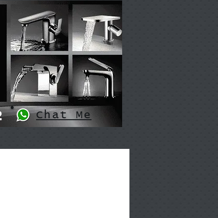
2
Chat Me