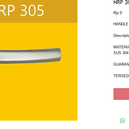
HRP 3
Har
Rp 0
HANDLE
Descripti
MATERIA
SUS 304
GUARAN
TERSEDI