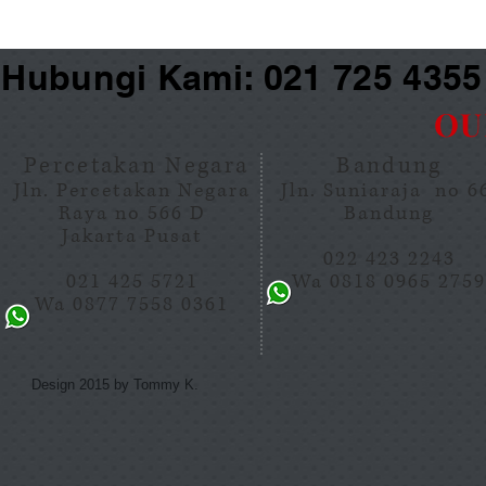
Hubungi Kami: 021 725 435
OU
Percetakan Negara
Bandung
Jln. Percetakan Negara
Jln. Suniaraja no 
Raya no 566 D
Bandung
Jakarta Pusat
022 423 2243
021 425 5721
Wa 0818 0965 275
Wa 0877 7558 0361
Design 2015 by Tommy K.