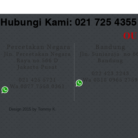
Hubungi Kami: 021 725 435
OU
Percetakan Negara
Bandung
Jln. Percetakan Negara
Jln. Suniaraja no 
Raya no 566 D
Bandung
Jakarta Pusat
022 423 2243
021 425 5721
Wa 0818 0965 275
Wa 0877 7558 0361
Design 2015 by Tommy K.