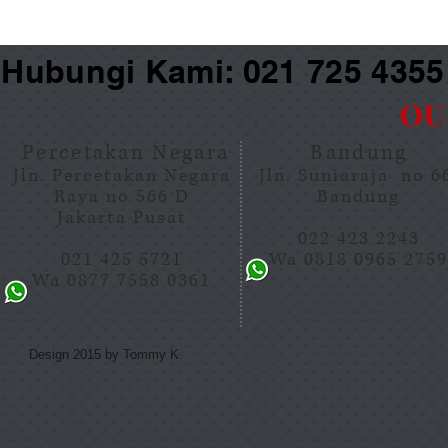
Hubungi Kami: 021 725 435
OU
Percetakan Negara
Bandung
Jln. Percetakan Negara
Jln. Suniaraja no 
Raya no 566 D
Bandung
Jakarta Pusat
022 423 2243
021 425 5721
Wa 0818 0965 275
Wa 0877 7558 0361
Design 2015 by Tommy K.