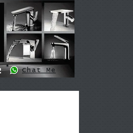
2
Chat Me