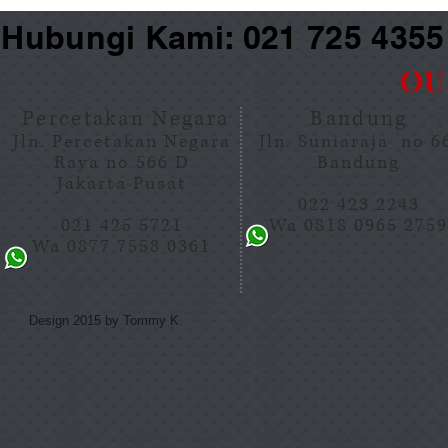
Hubungi Kami: 021 725 435
OU
Percetakan Negara
Bandung
Jln. Percetakan Negara
Jln. Suniaraja no 
Raya no 566 D
Bandung
Jakarta Pusat
022 423 2243
021 425 5721
Wa 0818 0965 275
Wa 0877 7558 0361
Design 2015 by Tommy K.