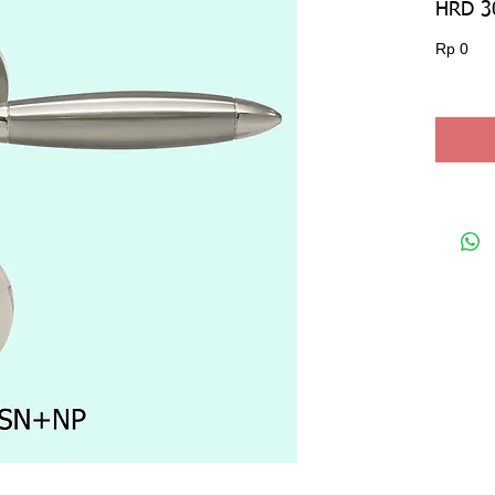
HRD 3
Har
Rp 0