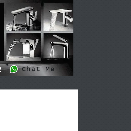
2
Chat Me