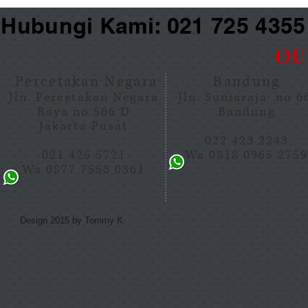
Hubungi Kami: 021 725 435
OU
Percetakan Negara
Bandung
Jln. Percetakan Negara
Jln. Suniaraja no 
Raya no 566 D
Bandung
Jakarta Pusat
022 423 2243
021 425 5721
Wa 0818 0965 275
Wa 0877 7558 0361
Design 2015 by Tommy K.