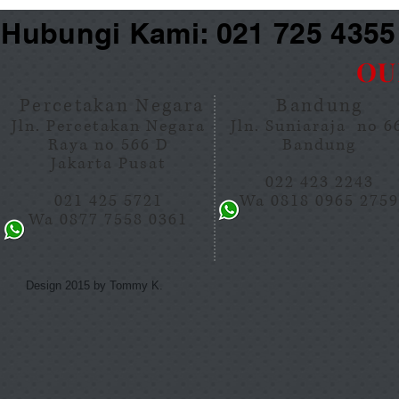
Hubungi Kami: 021 725 435
OU
Percetakan Negara
Bandung
Jln. Percetakan Negara
Jln. Suniaraja no 
Raya no 566 D
Bandung
Jakarta Pusat
022 423 2243
021 425 5721
Wa 0818 0965 275
Wa 0877 7558 0361
Design 2015 by Tommy K.