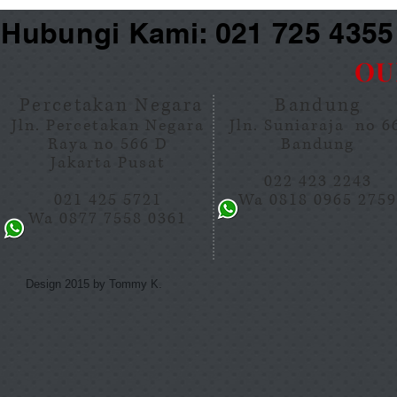
Hubungi Kami: 021 725 435
OU
Percetakan Negara
Bandung
Jln. Percetakan Negara
Jln. Suniaraja no 
Raya no 566 D
Bandung
Jakarta Pusat
022 423 2243
021 425 5721
Wa 0818 0965 275
Wa 0877 7558 0361
Design 2015 by Tommy K.