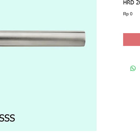
HRD 2
Har
Rp 0