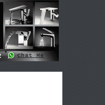
2
Chat Me