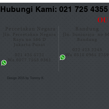
Hubungi Kami: 021 725 435
OU
Percetakan Negara
Bandung
Jln. Percetakan Negara
Jln. Suniaraja no 
Raya no 566 D
Bandung
Jakarta Pusat
022 423 2243
021 425 5721
Wa 0818 0965 275
Wa 0877 7558 0361
Design 2015 by Tommy K.