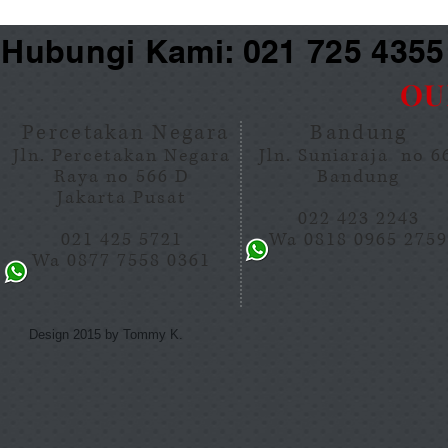
Hubungi Kami: 021 725 435
OU
Percetakan Negara
Bandung
Jln. Percetakan Negara
Jln. Suniaraja no 
Raya no 566 D
Bandung
Jakarta Pusat
022 423 2243
021 425 5721
Wa 0818 0965 275
Wa 0877 7558 0361
Design 2015 by Tommy K.