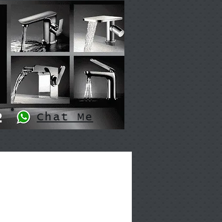
2
Chat Me