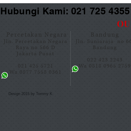
Hubungi Kami: 021 725 435
OU
Percetakan Negara
Bandung
Jln. Percetakan Negara
Jln. Suniaraja no 
Raya no 566 D
Bandung
Jakarta Pusat
022 423 2243
021 425 5721
Wa 0818 0965 275
Wa 0877 7558 0361
Design 2015 by Tommy K.