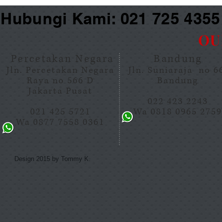
Hubungi Kami: 021 725 435
OU
Percetakan Negara
Bandung
Jln. Percetakan Negara
Jln. Suniaraja no 
Raya no 566 D
Bandung
Jakarta Pusat
022 423 2243
021 425 5721
Wa 0818 0965 275
Wa 0877 7558 0361
Design 2015 by Tommy K.