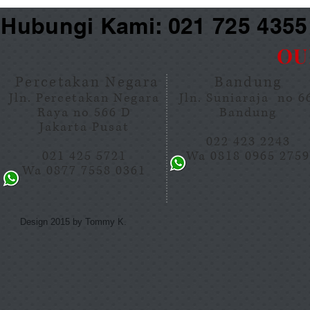
Hubungi Kami: 021 725 435
OU
Percetakan Negara
Bandung
Jln. Percetakan Negara
Jln. Suniaraja no 
Raya no 566 D
Bandung
Jakarta Pusat
022 423 2243
021 425 5721
Wa 0818 0965 275
Wa 0877 7558 0361
Design 2015 by Tommy K.