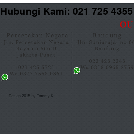
Hubungi Kami: 021 725 435
OU
Percetakan Negara
Bandung
Jln. Percetakan Negara
Jln. Suniaraja no 
Raya no 566 D
Bandung
Jakarta Pusat
022 423 2243
021 425 5721
Wa 0818 0965 275
Wa 0877 7558 0361
Design 2015 by Tommy K.