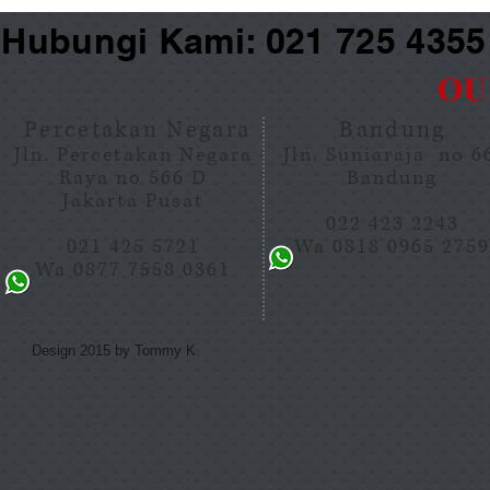
Hubungi Kami: 021 725 435
OU
Percetakan Negara
Bandung
Jln. Percetakan Negara
Jln. Suniaraja no 
Raya no 566 D
Bandung
Jakarta Pusat
022 423 2243
021 425 5721
Wa 0818 0965 275
Wa 0877 7558 0361
Design 2015 by Tommy K.