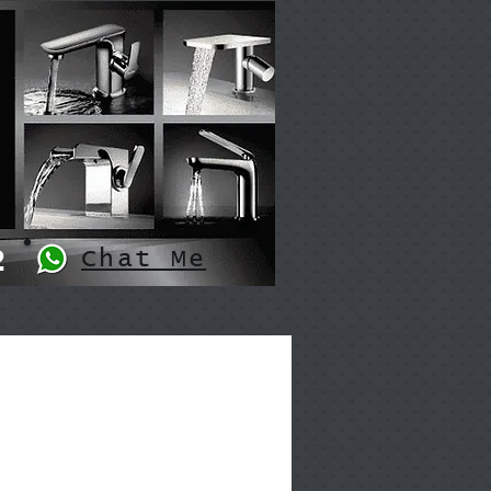
2
Chat Me