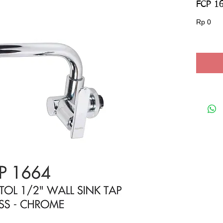
FCP 1
Har
Rp 0