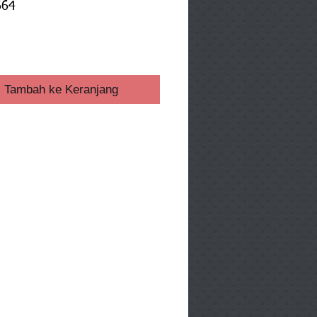
664
ga
Tambah ke Keranjang