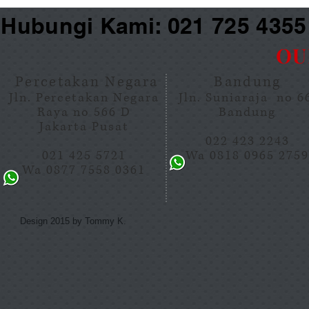
Hubungi Kami: 021 725 435
OU
Percetakan Negara
Bandung
Jln. Percetakan Negara
Jln. Suniaraja no 
Raya no 566 D
Bandung
Jakarta Pusat
022 423 2243
021 425 5721
Wa 0818 0965 275
Wa 0877 7558 0361
Design 2015 by Tommy K.