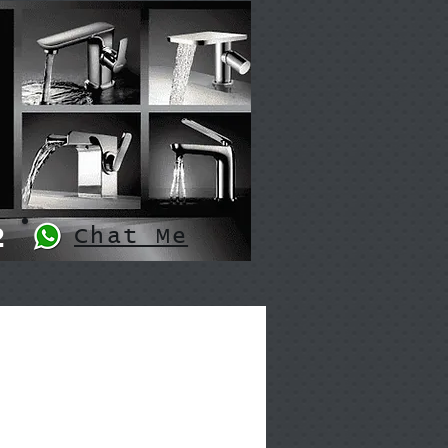
2
Chat Me