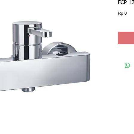
FCP 1
Har
Rp 0