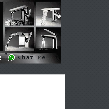
2
Chat Me