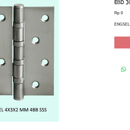
EBD 3
Har
Rp 0
ENGSEL