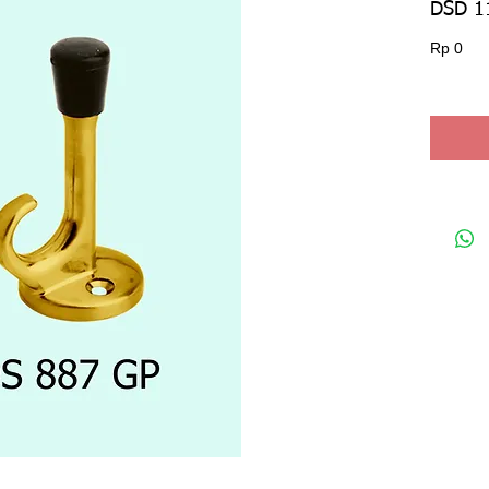
DSD 1
Har
Rp 0