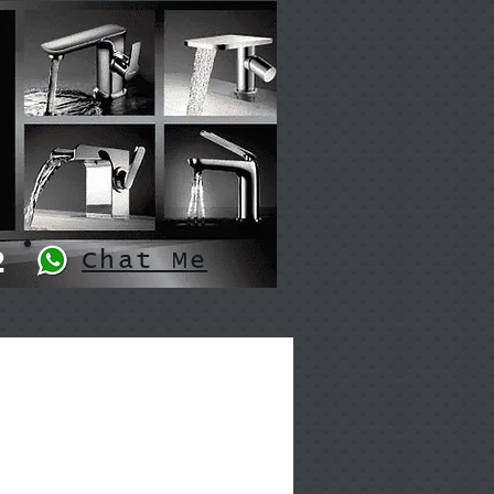
2
Chat Me