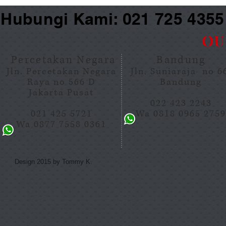
Hubungi Kami: 021 725 435
OU
Percetakan Negara
Bandung
Jln. Percetakan Negara
Jln. Suniaraja no 
Raya no 566 D
Bandung
Jakarta Pusat
022 423 2243
021 425 5721
Wa 0818 0965 275
Wa 0877 7558 0361
Design 2015 by Tommy K.