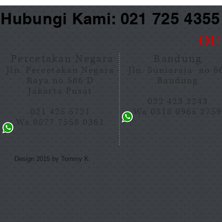
Hubungi Kami: 021 725 435
OU
Percetakan Negara
Bandung
Jln. Percetakan Negara
Jln. Suniaraja no 
Raya no 566 D
Bandung
Jakarta Pusat
022 423 2243
021 425 5721
Wa 0818 0965 275
Wa 0877 7558 0361
Design 2015 by Tommy K.