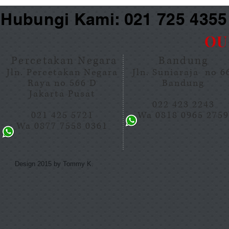
Hubungi Kami: 021 725 435
OU
Percetakan Negara
Bandung
Jln. Percetakan Negara
Jln. Suniaraja no 
Raya no 566 D
Bandung
Jakarta Pusat
022 423 2243
021 425 5721
Wa 0818 0965 275
Wa 0877 7558 0361
Design 2015 by Tommy K.