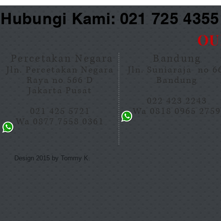
Hubungi Kami: 021 725 435
OU
Percetakan Negara
Bandung
Jln. Percetakan Negara
Jln. Suniaraja no 
Raya no 566 D
Bandung
Jakarta Pusat
022 423 2243
021 425 5721
Wa 0818 0965 275
Wa 0877 7558 0361
Design 2015 by Tommy K.