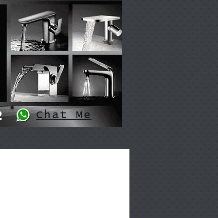
2
Chat Me