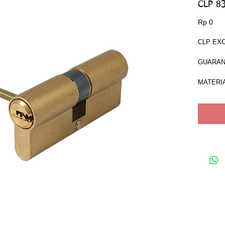
CLP 8
Har
Rp 0
CLP EX
GUARAN
MATERIA