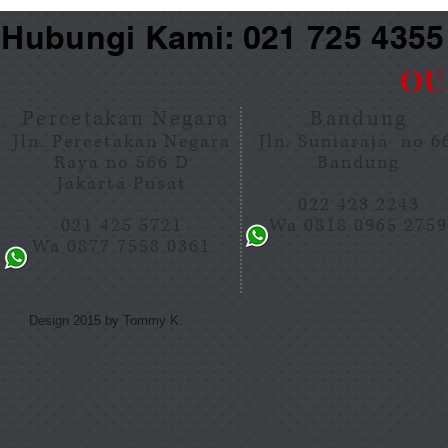
Hubungi Kami: 021 725 435
OU
Percetakan Negara
Bandung
Jln. Percetakan Negara
Jln. Suniaraja no 
Raya no 566 D
Bandung
Jakarta Pusat
022 423 2243
021 425 5721
Wa 0818 0965 275
Wa 0877 7558 0361
Design 2015 by Tommy K.