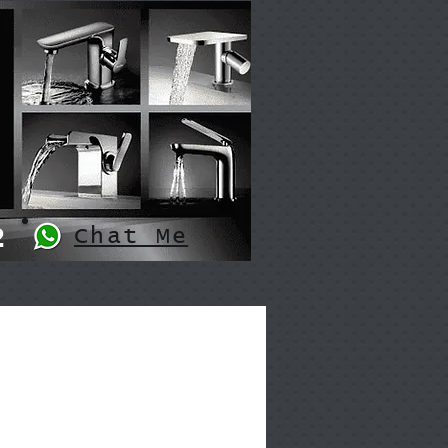
2
Chat Me