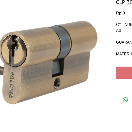
CLP 3
Har
Rp 0
CYLINDE
AB
GUARANT
MATERI