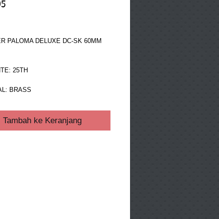
05
ga
R PALOMA DELUXE DC-SK 60MM 
E: 25TH 
AL: BRASS
Tambah ke Keranjang