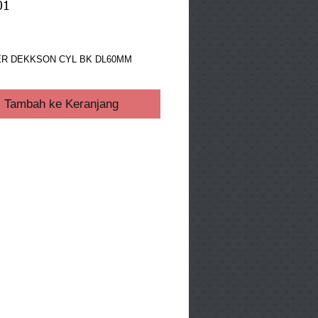
01
ga
ER DEKKSON CYL BK DL60MM  
Tambah ke Keranjang