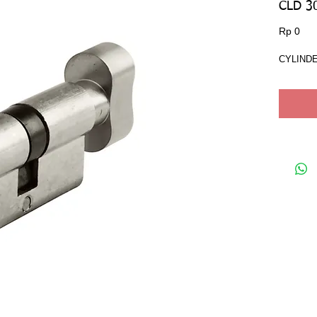
CLD 3
Har
Rp 0
CYLIND