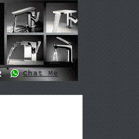
2
Chat Me