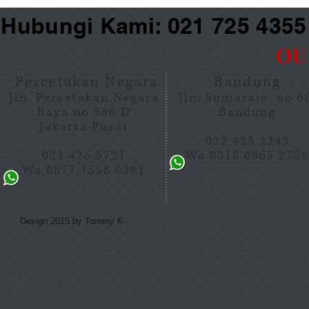
Hubungi Kami: 021 725 435
OU
Percetakan Negara
Bandung
Jln. Percetakan Negara
Jln. Suniaraja no 
Raya no 566 D
Bandung
Jakarta Pusat
022 423 2243
021 425 5721
Wa 0818 0965 275
Wa 0877 7558 0361
Design 2015 by Tommy K.