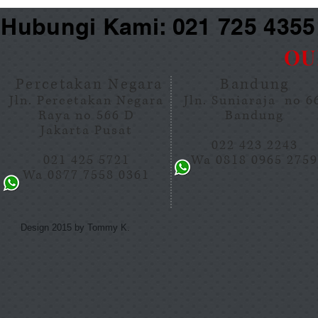
Hubungi Kami: 021 725 435
OU
Percetakan Negara
Bandung
Jln. Percetakan Negara
Jln. Suniaraja no 
Raya no 566 D
Bandung
Jakarta Pusat
022 423 2243
021 425 5721
Wa 0818 0965 275
Wa 0877 7558 0361
Design 2015 by Tommy K.