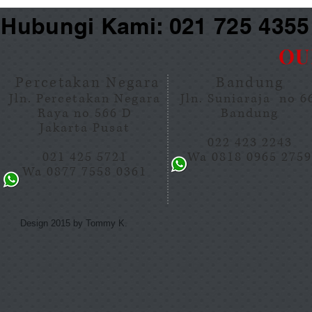
Hubungi Kami: 021 725 435
OU
Percetakan Negara
Bandung
Jln. Percetakan Negara
Jln. Suniaraja no 
Raya no 566 D
Bandung
Jakarta Pusat
022 423 2243
021 425 5721
Wa 0818 0965 275
Wa 0877 7558 0361
Design 2015 by Tommy K.