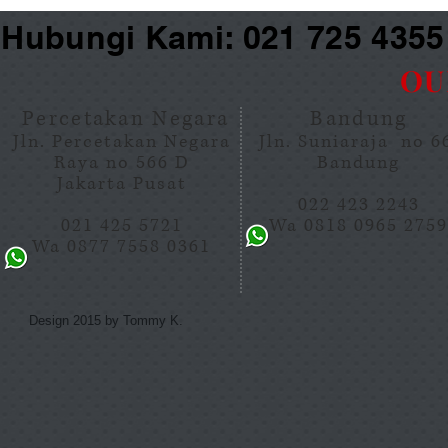
Hubungi Kami: 021 725 435
OU
Percetakan Negara
Bandung
Jln. Percetakan Negara
Jln. Suniaraja no 
Raya no 566 D
Bandung
Jakarta Pusat
022 423 2243
021 425 5721
Wa 0818 0965 275
Wa 0877 7558 0361
Design 2015 by Tommy K.