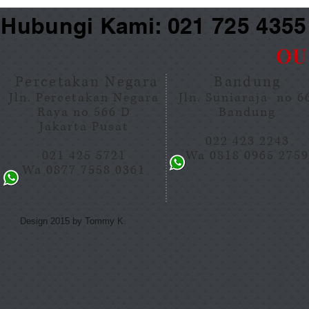
Hubungi Kami: 021 725 435
OU
Percetakan Negara
Bandung
Jln. Percetakan Negara
Jln. Suniaraja no 
Raya no 566 D
Bandung
Jakarta Pusat
022 423 2243
021 425 5721
Wa 0818 0965 275
Wa 0877 7558 0361
Design 2015 by Tommy K.