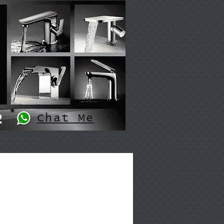
2
Chat Me