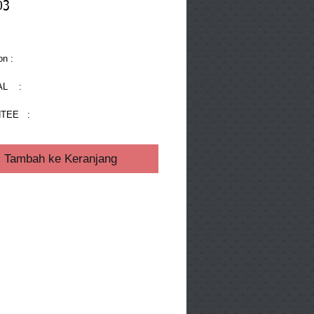
03
ga
on : 
    : 
EE   : 
Tambah ke Keranjang