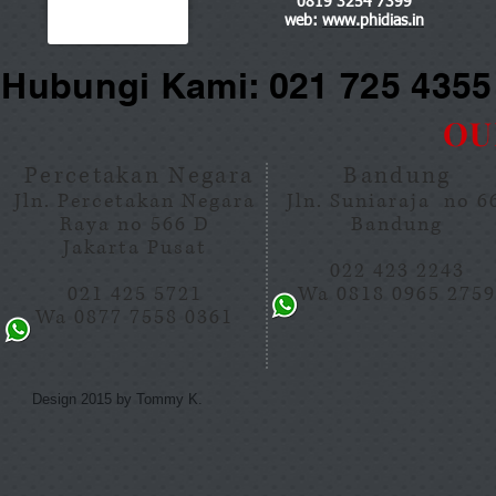
0819 3254 7399
web:
www.phidias.in
Hubungi Kami: 021 725 435
OU
Percetakan Negara
Bandung
Jln. Percetakan Negara
Jln. Suniaraja no 
Raya no 566 D
Bandung
Jakarta Pusat
022 423 2243
021 425 5721
Wa 0818 0965 275
Wa 0877 7558 0361
Design 2015 by Tommy K.