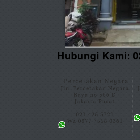
Hubungi Kami: 0
Percetakan Negara
Jln. Percetakan Negara
Raya no 566 D
Jakarta Pusat
021 425 5721
Wa 0877 7558 0361