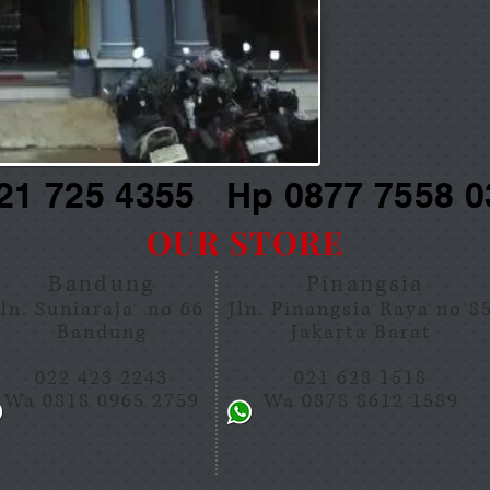
21 725 4355 Hp 0877 7558 0
OUR STORE
Bandung
Pinangsia
Jln. Suniaraja no 66
Jln. Pinangsia Raya no 8
Bandung
Jakarta Barat
022 423 2243
021 628 1518
Wa 0818 0965 2759
Wa 0878 8612 1589